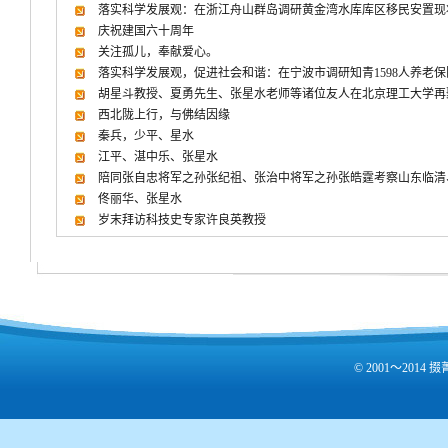
落实科学发展观：在浙江舟山群岛调研黄金湾水库库区移民安置现
庆祝建国六十周年
关注孤儿，奉献爱心。
落实科学发展观，促进社会和谐：在宁波市调研知青1598人养老
胡星斗教授、夏勇先生、张星水老师等诸位友人在北京理工大学再
西北陇上行，与佛结因缘
秦兵，少平、星水
江平、湛中乐、张星水
陪同张自忠将军之孙张纪祖、张治中将军之孙张皓霆考察山东临清
佟丽华、张星水
岁末拜访科技史专家许良英教授
© 2001～201