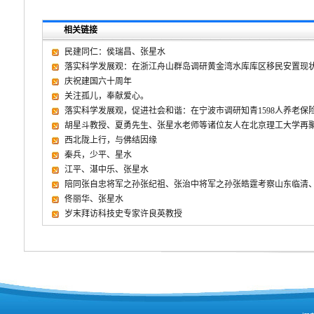
相关链接
民建同仁：侯瑞昌、张星水
落实科学发展观：在浙江舟山群岛调研黄金湾水库库区移民安置现
庆祝建国六十周年
关注孤儿，奉献爱心。
落实科学发展观，促进社会和谐：在宁波市调研知青1598人养老保
胡星斗教授、夏勇先生、张星水老师等诸位友人在北京理工大学再
西北陇上行，与佛结因缘
秦兵，少平、星水
江平、湛中乐、张星水
陪同张自忠将军之孙张纪祖、张治中将军之孙张皓霆考察山东临清
佟丽华、张星水
岁末拜访科技史专家许良英教授